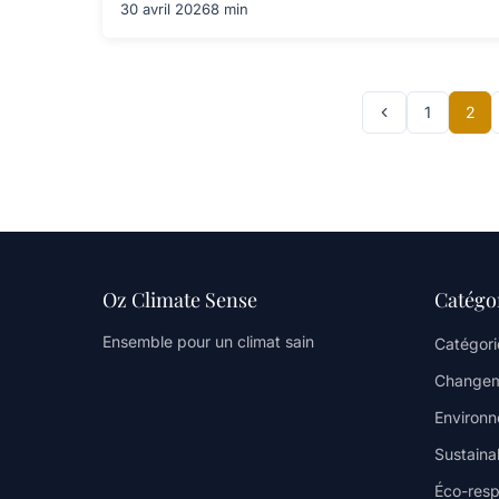
30 avril 2026
8 min
1
2
Oz Climate Sense
Catégo
Ensemble pour un climat sain
Catégori
Changem
Environ
Sustainab
Éco-resp