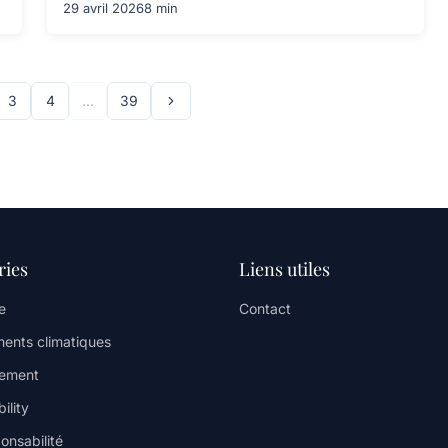
29 avril 2026
8 min
3
4
…
39
ries
Liens utiles
e
Contact
ents climatiques
nement
ility
onsabilité