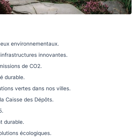
njeux environnementaux.
infrastructures innovantes.
missions de CO2
.
té durable
.
utions vertes
dans nos villes.
la Caisse des Dépôts.
5.
t durable
.
lutions écologiques.