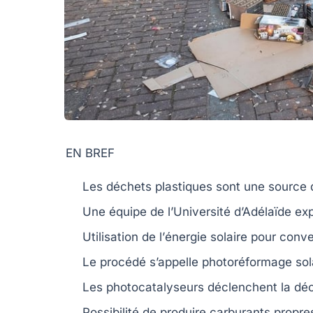
EN BREF
Les déchets
plastiques
sont une
source 
Une équipe de l’
Université d’Adélaïde
exp
Utilisation de l’
énergie solaire
pour conver
Le procédé s’appelle
photoréformage sol
Les
photocatalyseurs
déclenchent la déc
Possibilité de produire
carburants
propres