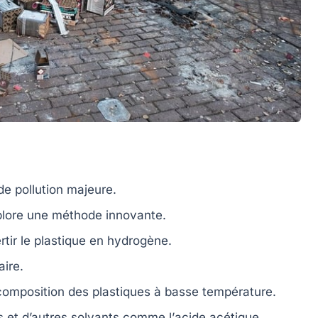
de pollution
majeure.
lore une méthode innovante.
tir le plastique en
hydrogène
.
aire
.
omposition des plastiques à basse température.
 et d’autres solvants comme l’
acide acétique
.