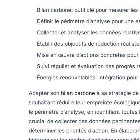
Bilan carbone
: outil clé pour mesurer les
Définir le périmètre d’analyse
pour une es
Collecter et analyser les données
relativ
Établir des objectifs
de réduction réaliste
Mise en œuvre d’actions concrètes
pour 
Suivi régulier
et évaluation des progrès ré
Énergies renouvelables
: intégration pour
Adapter son
bilan carbone
à sa
stratégie de
souhaitant réduire leur empreinte écologiq
le périmètre d’analyse
, en identifiant toute
crucial de
collecter des données
pertinentes
déterminer les priorités d’action. En élabora
hiérarchiser les postes d’émissions pour cibl