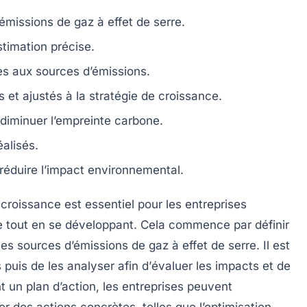
émissions de gaz à effet de serre
.
timation précise.
es aux
sources d’émissions
.
s et ajustés à la
stratégie de croissance
.
diminuer l’empreinte carbone.
alisés.
 réduire l’impact environnemental.
 croissance
est essentiel pour les entreprises
ue tout en se développant. Cela commence par
définir
s les sources d’émissions de
gaz à effet de serre
. Il est
 puis de les analyser afin d’
évaluer les impacts
et de
nt un
plan d’action
, les entreprises peuvent
er des actions concrètes, telles que l’optimisation