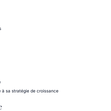
s
e
 à sa stratégie de croissance
e