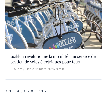
Bisikloù révolutionne la mobilité : un service de
location de vélos électriques pour tous
Audrey Picard
·
17 mars 2026
·
8 min
1
…
4
5
6
7
8
…
31